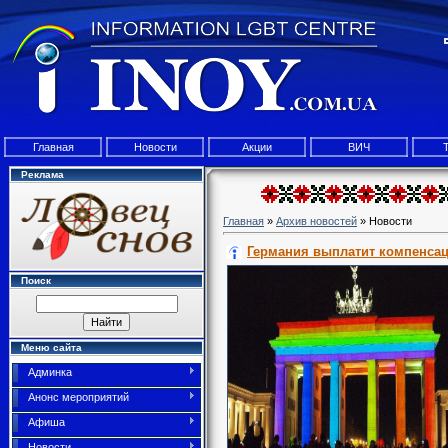
Главная
Новости
Акции
ВИЧ
Реклама
Главная
»
Архив новостей
» Новости
Германия выплатит компенсац
Поиск
Меню сайта
Админка
Анонс мероприятий
Афиша
Новости