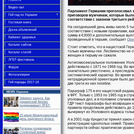
Видео-зал
Парламент Германии проголосовал з
Гей-гид по Украине
приговоров мужчинам, которые были
соответствии с законом третьего рей
Гостевая книга
На сегодняшний день живы около 5 ты
Доска объявлений
соответствии с новыми правилами, ка
сумму в €3000 и дополнительные выпл
Кабинет здоровья
проведенный в тюрьме, сообщает
Ope
Каталог сайтов
Стоит отметить, что в нацистской Ге
только мужчины-геи. Лесбиянство не 
Каталог статей
женщин в тюрьму не сажали.
ЛГБТ-фестиваль
Антигомосексуальное положение Уголо
действовало с 1871 по 1968 год. Во 
Форум
значительно ужесточено, а преследов
Фотогаллерея
систематический характер. Во время 
нетрадиционной ориентации было деп
Гей-парады 2017-18
две трети из них погибли.
Параграф 175 в его нацистской редак
NEWS Украина
в ФРГ. Только с 1953 по 1965 год в ст
Эффект радуги. Как
уголовных дел, и в половине случаев
украинский бизнес
ГДР текст параграфа был возвращен к 
поддерживает ЛГБТ.
правила продолжали действовать до 
вычеркнут из Уголовного кодекса тольк
25 июня Международный
день радужного флага.
А в 2001 году бундестаг принял зако
регистрацию однополых семей. Право
партнерств сейчас практически уравн
Регионы поддержали
столичный марш