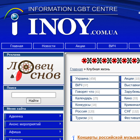
Главная
Новости
Акции
ВИЧ
Реклама
Главная
»
Клубная жизнь
Украина
Акции
[458]
[10]
ВИЧ
Выставки
[37]
Поиск
Говорят что
Зарубежь
[41]
Календарь
Кино
[25]
[33]
Конкурсы
Криминал
[16]
Меню сайта
Россия
СНГ
[120]
[132]
Админка
Туризм
Фестивал
[23]
Анонс мероприятий
Афиша
Концерты российской музыкал
Новости