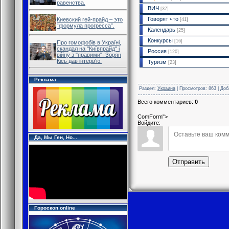
равенства.
ВИЧ
[37]
Говорят что
Киевский гей-прайд – это
[41]
“формула прогресса”.
Календарь
[25]
Конкурсы
[16]
Про гомофобів в Україні,
скандал на "Київпрайд" і
Россия
[120]
війну з "правими". Зорян
Кісь дав інтерв'ю.
Туризм
[23]
Реклама
Раздел
:
Украина
|
Просмотров
: 863 |
Доб
Всего комментариев
:
0
ComForm">
Войдите:
Да, Мы Геи, Но...
Отправить
Гороскоп online