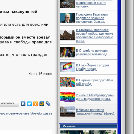
вышли сотни тысяч
человек.
тва накануне гей-
Президент Германии
подписал закон об
однополых браках.
я или есть для всех, или
В Британии появился
первый собор, где могут
которыми он вместе воевал
обвенчаться однополые
пары.
права и свободы право для
В Стамбуле полиция
за то, что часть граждан
разогнала гей-парад.
В Нью-Йорке сегодня
Прайд-парад.
Киев, 16 июня
В Париже проходит 40-й
гей-прайд.
25 июня Международный
день радужного флага.
Поделиться…
В Чикаго появится
ilsya-za-geev-voevavshih-v-donbasse
"радужный поезд" (фото).
Реклама