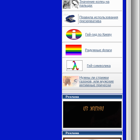
Значение колец на
пальцах
Правила использования
презерватива
Гей-гид по Киеву
Радужные флаги
Гей-символика
Нужны ли стрижки
газонов, или мужские
интимные прически
Реклама
Реклама