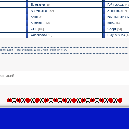
Выставки
Гей-парады
[18]
[40
Зарубежье
Здоровье
[257]
[15]
Кино
Клубная жизнь
[33]
Криминал
Мода
[20]
[13]
СНГ
Спорт
[132]
[14]
Фестивали
Шоу-бизнес
[19]
[4
авил
:
Leon
|
Теги
:
Украина
,
Дикий
,
лгбт
|
Рейтинг
:
5.0
/
1