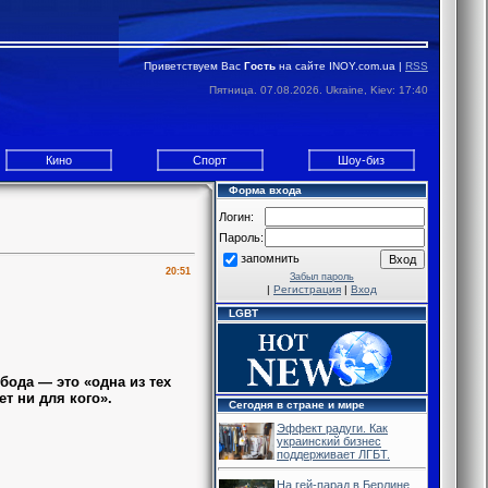
Приветствуем Вас
Гость
на сайте INOY.com.ua |
RSS
Пятница. 07.08.2026. Ukraine, Kiev: 17:40
Кино
Спорт
Шоу-биз
Форма входа
Логин:
Пароль:
запомнить
20:51
Забыл пароль
|
Регистрация
|
Вход
LGBT
бода — это «одна из тех
ет ни для кого».
Сегодня в стране и мире
Эффект радуги. Как
украинский бизнес
поддерживает ЛГБТ.
На гей-парад в Берлине