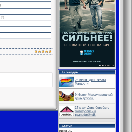
]
[8]
7]
Календарь
25 июня- День Флага
Гордости.
9 Июня- Международный
день друзей.
17 мая- День борьбы с
гомофобией и
трансфобией.
Статьи