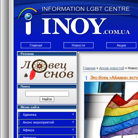
Главная
Новости
Акции
Реклама
Главная
»
Архив новостей
» Новос
Экс-боец «Айдара» всту
Поиск
Меню сайта
Админка
Анонс мероприятий
Афиша
Новости