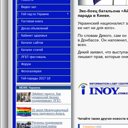
Видео-зал
Экс-боец батальона «Ай
Гей-гид по Украине
парада в Киеве.
Гостевая книга
Украинский националист за
ее нет ни для кого».
Доска объявлений
По словам Дикого, сам он
Кабинет здоровья
в Донбассе. Он напомнил,
Каталог сайтов
всех.
Каталог статей
Дикий заявил, что выступа
лишают прав, которые они
ЛГБТ-фестиваль
Форум
Фотогаллерея
Гей-парады 2017-18
NEWS Украина
Эффект радуги. Как
украинский бизнес
поддерживает ЛГБТ.
25 июня Международный
день радужного флага.
Читайте также другие новости 
Регионы поддержали
столичный марш
Украина
[458]