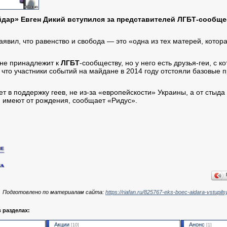
дар» Евген Дикий вступился за представителей ЛГБТ-сообщес
явил, что равенство и свобода — это «одна из тех матерей, котора
 не принадлежит к
ЛГБТ
-сообществу, но у него есть друзья-геи, с 
 что участники событий на майдане в 2014 году отстояли базовые 
ет в поддержку геев, не из-за «европейскости» Украины, а от стыда 
 имеют от рождения, сообщает «Ридус».
Подготовлено по материалам сайта:
https://riafan.ru/825767-eks-boec-aidara-vstup
в разделах:
Акции
Анонс
[10]
[1]