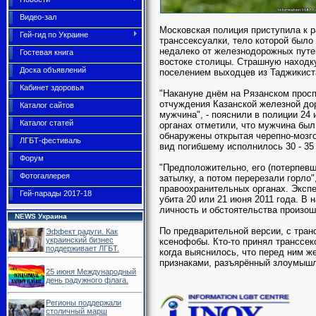
Видео-зал
Московская полиция приступила к 
Гей-гид по Украине
транссексуалки, тело которой было
недалеко от железнодорожных путей
Гостевая книга
востоке столицы. Страшную наход
Доска объявлений
поселением выходцев из Таджикис
Кабинет здоровья
"Накануне днём на Рязанском просп
отчуждения Казанской железной дор
Каталог сайтов
мужчина", - пояснили в полиции 24
Каталог статей
органах отметили, что мужчина был
обнаружены открытая черепно-мозг
ЛГБТ-фестиваль
вид погибшему исполнилось 30 - 35
Форум
"Предположительно, его (потерпевш
Фотогаллерея
затылку, а потом перерезали горло
правоохранительных органах. Экспе
Гей-парады 2017-18
убита 20 или 21 июня 2011 года. В
личность и обстоятельства произо
NEWS Украина
По предварительной версии, с тра
Эффект радуги. Как
украинский бизнес
ксенофобы. Кто-то принял транссек
поддерживает ЛГБТ.
когда выяснилось, что перед ним 
признаками, разъярённый злоумышл
25 июня Международный
день радужного флага.
Регионы поддержали
столичный марш