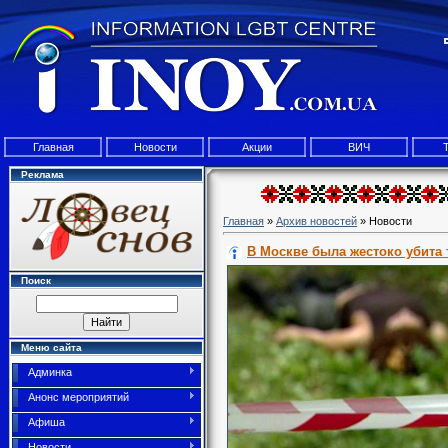
Главная
Новости
Акции
ВИЧ
Реклама
Главная
»
Архив новостей
» Новости
В Москве была жестоко убита 
Поиск
Меню сайта
Админка
Анонс мероприятий
Афиша
Новости