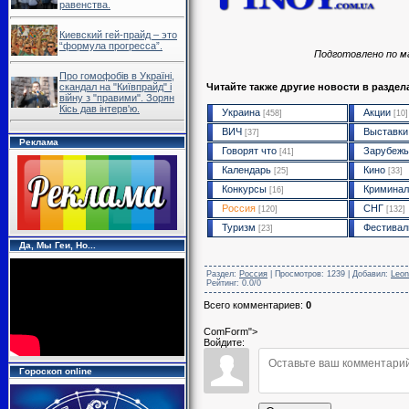
равенства.
Киевский гей-прайд – это
“формула прогресса”.
Подготовлено по 
Про гомофобів в Україні,
скандал на "Київпрайд" і
Читайте также другие новости в раздел
війну з "правими". Зорян
Кісь дав інтерв'ю.
Украина
Акции
[458]
[10]
ВИЧ
Выставки
[37]
Реклама
Говорят что
Зарубежь
[41]
Календарь
Кино
[25]
[33]
Конкурсы
Криминал
[16]
Россия
СНГ
[120]
[132]
Туризм
Фестивал
[23]
Да, Мы Геи, Но...
Раздел
:
Россия
|
Просмотров
: 1239 |
Добавил
:
Leon
Рейтинг
:
0.0
/
0
Всего комментариев
:
0
ComForm">
Войдите:
Гороскоп online