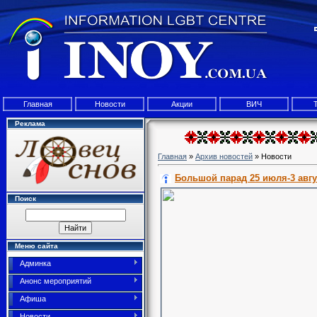
Главная
Новости
Акции
ВИЧ
Реклама
Главная
»
Архив новостей
» Новости
Большой парад 25 июля-3 авгу
Поиск
Меню сайта
Админка
Анонс мероприятий
Афиша
Новости