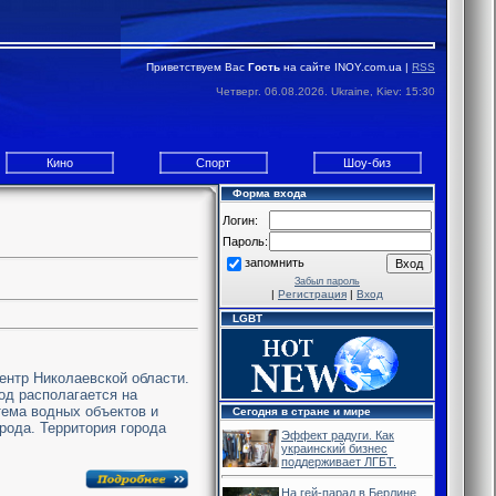
Приветствуем Вас
Гость
на сайте INOY.com.ua |
RSS
Четверг. 06.08.2026. Ukraine, Kiev: 15:30
Кино
Спорт
Шоу-биз
Форма входа
Логин:
Пароль:
запомнить
Забыл пароль
|
Регистрация
|
Вход
LGBT
центр Николаевской области.
од располагается на
тема водных объектов и
Сегодня в стране и мире
рода. Территория города
Эффект радуги. Как
украинский бизнес
поддерживает ЛГБТ.
На гей-парад в Берлине