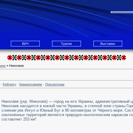
ВИЧ
Туризм
Выставки
аине
» Николаев
·
Рейтингу
·
Комментариям
·
Просмотрам
Никола́ев (укр. Миколаїв) — город на юге Украины, административный 
Николаев находится в южной части Украины, в степной зоне страны.Гор
слиянии рек Ингул и Южный Буг в 80 километрах от Чёрного моря. Сис
озеленённых территорий является природно-экологическим каркасом го
составляет 253 км².