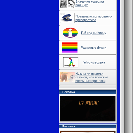
Значение колец на
пальцах
Правила использования
презерватива
Гей-гид по Киеву
Радужные флаги
Гей-символика
Нужны ли стрижки
газонов, или мужские
интимные прически
Реклама
Реклама