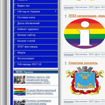
Видео-зал
Николаев
| Просмотров: 1553 | Дата:
06.
Гей-гид по Украине
ЛГБТ-организации, ини
Гостевая книга
Доска объявлений
Кабинет здоровья
Каталог сайтов
Каталог статей
ЛГБТ-фестиваль
Форум
Николаев
| Просмотров: 1925 | Дата:
21.
Фотогаллерея
Советуем посетить
Гей-парады 2017-18
NEWS Украина
Эффект радуги. Как
украинский бизнес
поддерживает ЛГБТ.
25 июня Международный
день радужного флага.
Регионы поддержали
Николаев
| Просмотров: 1803 | Дата:
12.
столичный марш