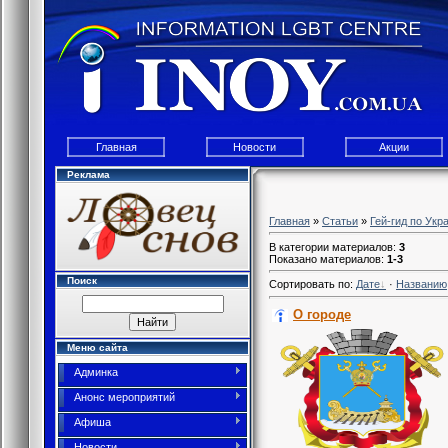
Главная
Новости
Акции
Реклама
Главная
»
Статьи
»
Гей-гид по Укр
В категории материалов
:
3
Показано материалов
:
1-3
Поиск
Сортировать по
:
Дате
·
Названию
О городе
Меню сайта
Админка
Анонс мероприятий
Афиша
Новости