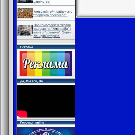
равенства.
Киевский гей-прайд – это
“формула прогресса”.
Про гомофобів в Україні,
скандал на "Київпрайд" і
війну з "правими". Зорян
Кісь дав інтерв'ю.
Реклама
Да, Мы Геи, Но...
Гороскоп online