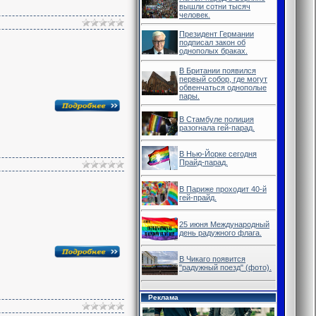
вышли сотни тысяч
человек.
Президент Германии
подписал закон об
однополых браках.
В Британии появился
первый собор, где могут
обвенчаться однополые
пары.
В Стамбуле полиция
разогнала гей-парад.
В Нью-Йорке сегодня
Прайд-парад.
В Париже проходит 40-й
гей-прайд.
25 июня Международный
день радужного флага.
В Чикаго появится
"радужный поезд" (фото).
Реклама