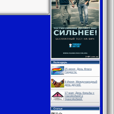
Календарь
25 июня- День Флага
Гордости.
9 Июня- Международный
день друзей.
17 мая- День борьбы с
гомофобией и
трансфобией.
Статьи