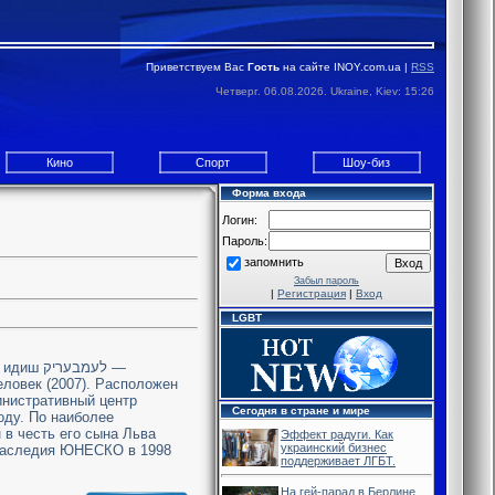
Приветствуем Вас
Гость
на сайте INOY.com.ua |
RSS
Четверг. 06.08.2026. Ukraine, Kiev: 15:26
Кино
Спорт
Шоу-биз
Форма входа
Логин:
Пароль:
запомнить
Забыл пароль
|
Регистрация
|
Вход
LGBT
לעמבער —
еловек (2007). Расположен
инистративный центр
Сегодня в стране и мире
оду. По наиболее
 в честь его сына Льва
Эффект радуги. Как
украинский бизнес
 наследия ЮНЕСКО в 1998
поддерживает ЛГБТ.
На гей-парад в Берлине