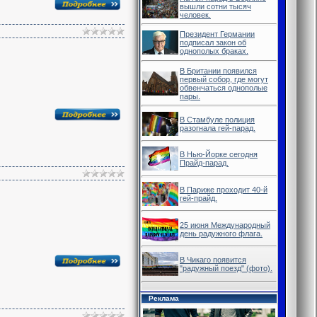
вышли сотни тысяч
человек.
Президент Германии
подписал закон об
однополых браках.
В Британии появился
первый собор, где могут
обвенчаться однополые
пары.
В Стамбуле полиция
разогнала гей-парад.
В Нью-Йорке сегодня
Прайд-парад.
В Париже проходит 40-й
гей-прайд.
25 июня Международный
день радужного флага.
В Чикаго появится
"радужный поезд" (фото).
Реклама