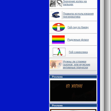
Значение колец на
пальцах
Правила использования
презерватива
Гей-гид по Киеву
Радужные флаги
Гей-символика
Нужны ли стрижки
газонов, или мужские
интимные прически
Реклама
Реклама