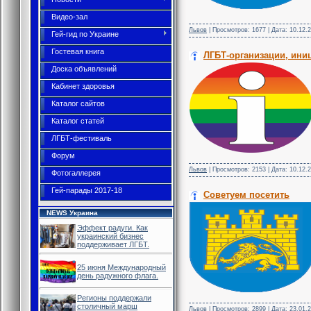
Видео-зал
Львов
| Просмотров: 1677 | Дата:
10.12.
Гей-гид по Украине
Гостевая книга
ЛГБТ-организации, ини
Доска объявлений
Кабинет здоровья
Каталог сайтов
Каталог статей
ЛГБТ-фестиваль
Форум
Львов
| Просмотров: 2153 | Дата:
10.12.
Фотогаллерея
Гей-парады 2017-18
Советуем посетить
NEWS Украина
Эффект радуги. Как
украинский бизнес
поддерживает ЛГБТ.
25 июня Международный
день радужного флага.
Регионы поддержали
столичный марш
Львов
| Просмотров: 2899 | Дата:
23.01.