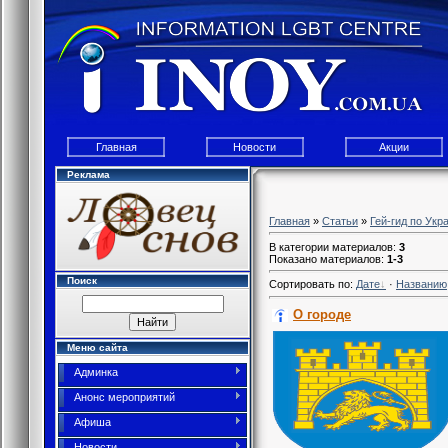
Главная
Новости
Акции
Реклама
Главная
»
Статьи
»
Гей-гид по Укр
В категории материалов
:
3
Показано материалов
:
1-3
Поиск
Сортировать по
:
Дате
·
Названию
О городе
Меню сайта
Админка
Анонс мероприятий
Афиша
Новости