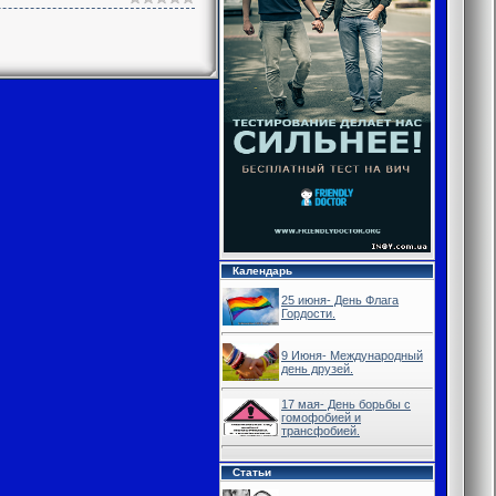
Календарь
25 июня- День Флага
Гордости.
9 Июня- Международный
день друзей.
17 мая- День борьбы с
гомофобией и
трансфобией.
Статьи