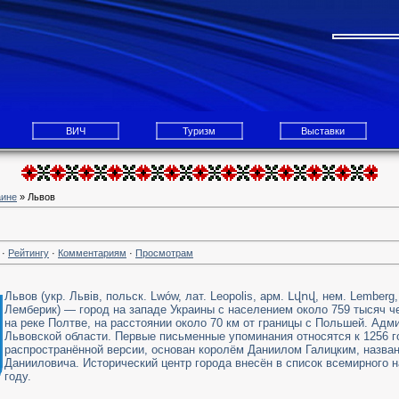
ВИЧ
Туризм
Выставки
аине
» Львов
·
Рейтингу
·
Комментариям
·
Просмотрам
Львов (укр. Львів, польск. Lwów, лат. Leopolis, арм. Լվով, нем. Lemberg, идиш יק
Лемберик) — город на западе Украины с населением около 759 тысяч ч
на реке Полтве, на расстоянии около 70 км от границы с Польшей. Адм
Львовской области. Первые письменные упоминания относятся к 1256 г
распространённой версии, основан королём Даниилом Галицким, назван
Данииловича. Исторический центр города внесён в список всемирного
году.