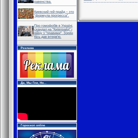
равенства.
Киевский гей-прайд – это
“формула прогресса”.
Про гомофобів в Україні,
скандал на "Київпрайд" і
війну з "правими". Зорян
Кісь дав інтерв'ю.
Реклама
Да, Мы Геи, Но...
Гороскоп online