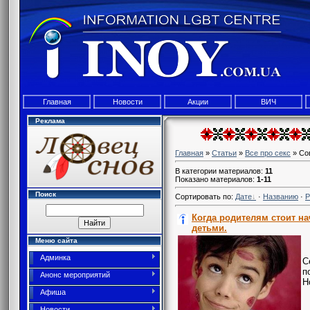
Главная
Новости
Акции
ВИЧ
Реклама
Главная
»
Статьи
»
Все про секс
» Со
В категории материалов
:
11
Показано материалов
:
1-11
Поиск
Сортировать по
:
Дате
·
Названию
·
Р
Когда родителям стоит на
детьми.
Меню сайта
Админка
С
п
Анонс мероприятий
Н
Афиша
Новости