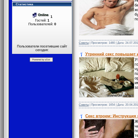
Н
Статистика
б
ж
б
1
п
Гостей:
1
Пользователей:
0
Советы
| Просмотров: 1480 | Дата:
24.07.201
Пользователи посетившие сайт
сегодня:
Утренний секс повышает 
У
г
ч
п
о
и
з
Советы
| Просмотров: 1654 | Дата:
20.04.201
Секс втроем: Инструкция
Ж
ч
п
т