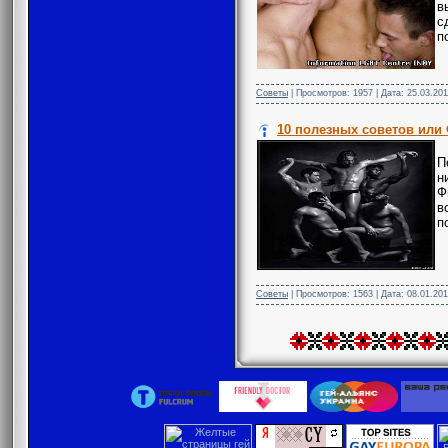
в
с
п
Советы
| Просмотров: 1957 | Дата:
25.03.201
10 полезных советов или
П
н
Ф
в
п
Советы
| Просмотров: 1563 | Дата:
08.01.20