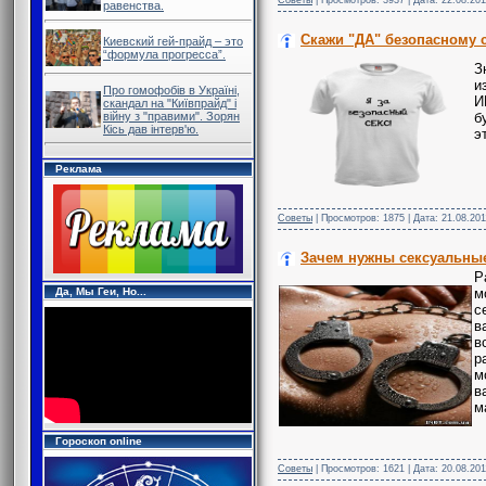
равенства.
Скажи "ДА" безопасному с
Киевский гей-прайд – это
“формула прогресса”.
З
и
Про гомофобів в Україні,
И
скандал на "Київпрайд" і
війну з "правими". Зорян
б
Кісь дав інтерв'ю.
э
Реклама
Советы
| Просмотров: 1875 | Дата:
21.08.201
Зачем нужны сексуальны
Р
м
Да, Мы Геи, Но...
с
в
в
р
м
в
м
Гороскоп online
Советы
| Просмотров: 1621 | Дата:
20.08.201