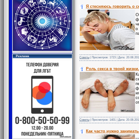
Я стесняюсь говорить о с
О
ф
ч
о
п
Реклама
Советы
| Просмотров: 1723 | Дата:
20.08.201
Роль секса в твоей жизни
К
с
п
ф
и
с
о
Советы
| Просмотров: 1401 | Дата:
20.08.201
Как часто нужно занимать