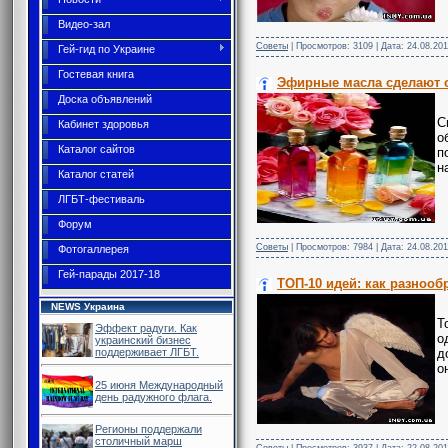
Видео-зал
Советы
| Просмотров: 3109 | Дата:
24.08.201
Гей-гид по Украине
Гостевая книга
Эфирные масла сделают 
Доска объявлений
С
Кабинет здоровья
о
Каталог сайтов
п
н
Каталог статей
ЛГБТ-фестиваль
Форум
Советы
| Просмотров: 7984 | Дата:
24.08.201
Фотогаллерея
Гей-парады 2017-18
ТОП-10 идей: как разнообр
NEWS Украина
Т
Эффект радуги. Как
о
украинский бизнес
д
поддерживает ЛГБТ.
о
25 июня Международный
день радужного флага.
Регионы поддержали
столичный марш
Советы
| Просмотров: 3937 | Дата:
22.08.201