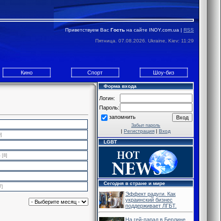
Приветствуем Вас
Гость
на сайте INOY.com.ua |
RSS
Пятница. 07.08.2026. Ukraine, Kiev: 11:29
Кино
Спорт
Шоу-биз
Форма входа
Логин:
Пароль:
запомнить
Забыл пароль
|
Регистрация
|
Вход
]
LGBT
ь
[8]
Сегодня в стране и мире
7]
Эффект радуги. Как
украинский бизнес
поддерживает ЛГБТ.
На гей-парад в Берлине