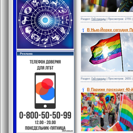
Раздел:
Гей-парады
| Просмотров: 2755 |
В Нью-Йорке сегодня П
Реклама
Раздел:
Гей-парады
| Просмотров: 2655 |
В Париже проходит 40-й