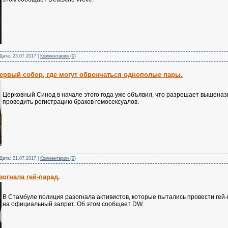
 Дата:
23.07.2017
|
Комментарии (0)
ервый собор, где могут обвенчаться однополые пары.
Церковный Синод в начале этого года уже объявил, что разрешает вышена
проводить регистрацию браков гомосексуалов.
 Дата:
21.07.2017
|
Комментарии (0)
огнала гей-парад.
В Стамбуле полиция разогнала активистов, которые пытались провести гей
на официальный запрет. Об этом сообщает DW.