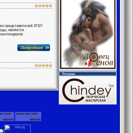
ех представителей ЛГБТ-
оды, является
рансгендеров.
Реклама