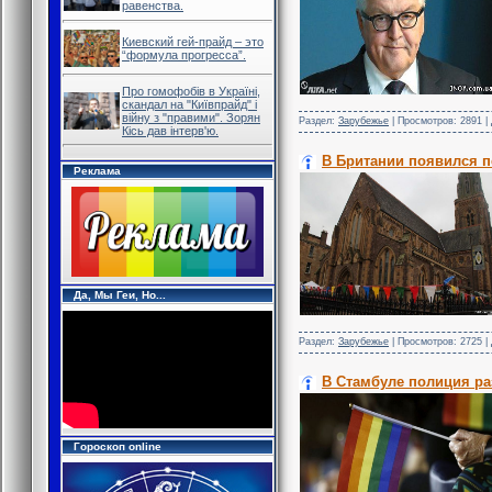
равенства.
Киевский гей-прайд – это
“формула прогресса”.
Про гомофобів в Україні,
скандал на "Київпрайд" і
війну з "правими". Зорян
Раздел:
Зарубежье
| Просмотров: 2891 |
Кісь дав інтерв'ю.
В Британии появился п
Реклама
Да, Мы Геи, Но...
Раздел:
Зарубежье
| Просмотров: 2725 |
В Стамбуле полиция раз
Гороскоп online