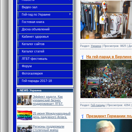
Видео-зал
Гей-гид по Украине
Гостевая книга
Доска объявлений
Кабинет здоровья
Каталог сайтов
Раздел:
Украина
| Просмотров: 9825 | Д
Каталог статей
На гей-парад в Берлин
ЛГБТ-фестиваль
Форум
Фотогаллерея
Гей-парады 2017-18
NEWS Украина
Эффект радуги. Как
украинский бизнес
поддерживает ЛГБТ.
Раздел:
Гей-парады
| Просмотров: 4264 |
25 июня Международный
Президент Германии по
день радужного флага.
Регионы поддержали
столичный марш