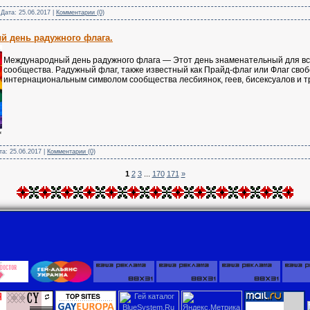
 Дата:
25.06.2017
|
Комментарии (0)
й день радужного флага.
Международный день радужного флага — Этот день знаменательный для вс
сообщества. Радужный флаг, также известный как Прайд-флаг или Флаг своб
интернациональным символом сообщества лесбиянок, геев, бисексуалов и т
ата:
25.06.2017
|
Комментарии (0)
1
2
3
...
170
171
»