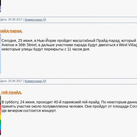
 Дата:
25.06.2017
|
Комментарии (0)
райд-парад.
Сегодня, 25 июня, в Нью-Йорке пройдет масштабный Прайд-парад, который с
Avenue и 36th Street, а дальше участники парада будут двигаться к West Villag
некоторые улицы будут перекрыты с 11 часов дня.
 Дата:
25.06.2017
|
Комментарии (0)
 гей-прайд.
В субботу, 24 июня, проходит 40-й парижский гей-прайд. По некоторым дан
принять участие около полумиллиона человек. Они пройдут от площади Сог
где вечером состоится концерт.