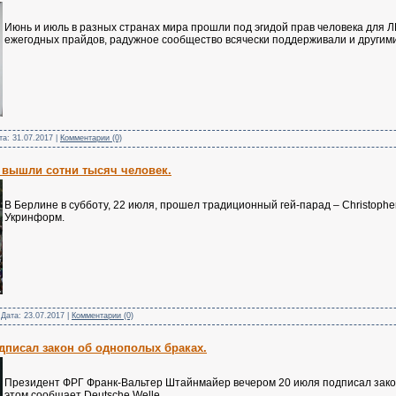
Июнь и июль в разных странах мира прошли под эгидой прав человека для 
ежегодных прайдов, радужное сообщество всячески поддерживали и другим
ата:
31.07.2017
|
Комментарии (0)
е вышли сотни тысяч человек.
В Берлине в субботу, 22 июля, прошел традиционный гей-парад – Christopher
Укринформ.
 Дата:
23.07.2017
|
Комментарии (0)
дписал закон об однополых браках.
Президент ФРГ Франк-Вальтер Штайнмайер вечером 20 июля подписал зако
этом сообщает Deutsche Welle.