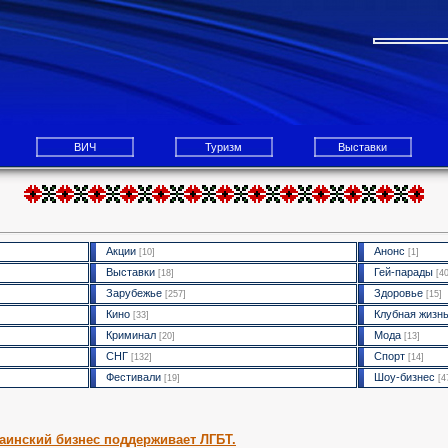
ВИЧ
Туризм
Выставки
Акции
Анонс
[10]
[1]
Выставки
Гей-парады
[18]
[40
Зарубежье
Здоровье
[257]
[15]
Кино
Клубная жизн
[33]
Криминал
Мода
[20]
[13]
СНГ
Спорт
[132]
[14]
Фестивали
Шоу-бизнес
[19]
[4
раинский бизнес поддерживает ЛГБТ.