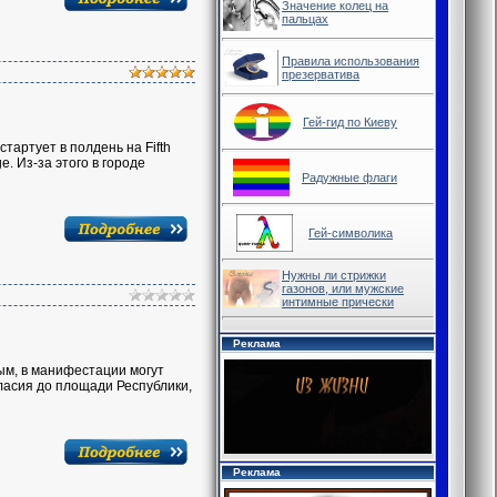
Значение колец на
пальцах
Правила использования
презерватива
Гей-гид по Киеву
тартует в полдень на Fifth
e. Из-за этого в городе
Радужные флаги
Гей-символика
Нужны ли стрижки
газонов, или мужские
интимные прически
Реклама
ным, в манифестации могут
ласия до площади Республики,
Реклама