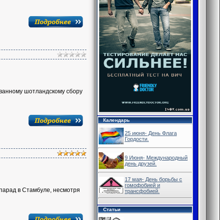
званному шотландскому сбору
Календарь
25 июня- День Флага
Гордости.
9 Июня- Международный
день друзей.
17 мая- День борьбы с
гомофобией и
-парад в Стамбуле, несмотря
трансфобией.
Статьи