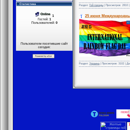
Статистика
Раздел:
Гей-парады
| Просмотров: 2810 |
25 июня Международны
1
Гостей:
1
Пользователей:
0
Пользователи посетившие сайт
сегодня:
Раздел:
Украина
| Просмотров: 3102 | Д