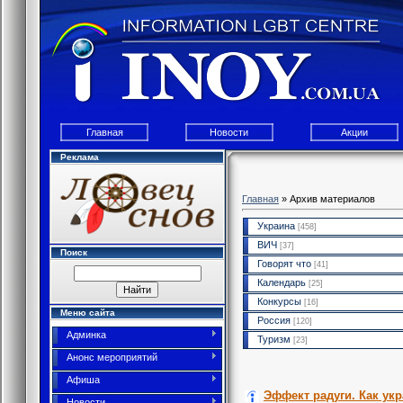
Главная
Новости
Акции
Реклама
Главная
»
Архив материалов
Украина
[458]
ВИЧ
[37]
Поиск
Говорят что
[41]
Календарь
[25]
Конкурсы
[16]
Меню сайта
Россия
[120]
Админка
Туризм
[23]
Анонс мероприятий
Афиша
Эффект радуги. Как ук
Новости