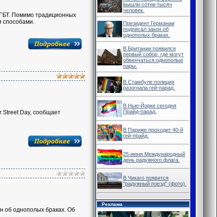
вышли сотни тысяч
человек.
ЛГБТ. Помимо традиционных
и способами.
Президент Германии
подписал закон об
однополых браках.
В Британии появился
первый собор, где могут
обвенчаться однополые
пары.
В Стамбуле полиция
разогнала гей-парад.
В Нью-Йорке сегодня
Прайд-парад.
 Street Day, сообщает
В Париже проходит 40-й
гей-прайд.
25 июня Международный
день радужного флага.
В Чикаго появится
"радужный поезд" (фото).
Реклама
н об однополых браках. Об